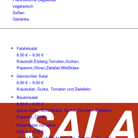
vegetarisch
Soßen
Getränke
Falafelsalat
6,50
€
–
9,50
€
Krautsalt,Eisberg,Tomaten,Gurken,
Peperoni,Oliven,Zwiebel,Weißkäse
Gemischter Salat
6,50
€
–
9,50
€
Krautsalat, Gurke, Tomaten und Zwiebeln
Bauernsalat
6,50
€
–
9,50
€
SALA
grüner Salat, Schafskäse, Gurke, Tomaten, Zwiebeln,
Peperoni, Oliven
Bauernsalat mit Döner
6,50
€
–
9,50
€
grüner Salat, Schafskäse, Gurke, Tomaten, Peperoni,