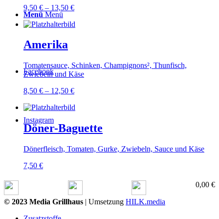
9,50
€
–
13,50
€
Menü
Menü
Amerika
Tomatensauce, Schinken, Champignons², Thunfisch,
Facebook
Zwiebeln und Käse
8,50
€
–
12,50
€
Instagram
Döner-Baguette
Dönerfleisch, Tomaten, Gurke, Zwiebeln, Sauce und Käse
7,50
€
0,00
€
© 2023 Media Grillhaus
| Umsetzung
HILK.media
Zusatzstoffe