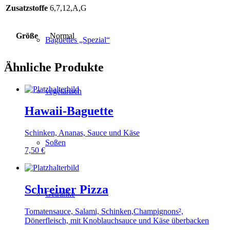
Zusatzstoffe
6,7,12,A,G
Größe
Normal
Baguettes „Spezial“
Ähnliche Produkte
vegetarisch
Hawaii-Baguette
Schinken, Ananas, Sauce und Käse
Soßen
7,50
€
Schreiner Pizza
Getränke
Tomatensauce, Salami, Schinken,Champignons²,
Dönerfleisch, mit Knoblauchsauce und Käse überbacken