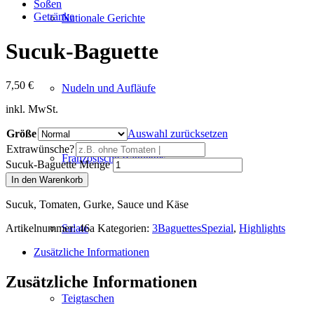
Soßen
Getränke
Nationale Gerichte
Sucuk-Baguette
7,50
€
Nudeln und Aufläufe
inkl. MwSt.
Größe
Auswahl zurücksetzen
Extrawünsche?
Französische Baguettes
Sucuk-Baguette Menge
In den Warenkorb
Sucuk, Tomaten, Gurke, Sauce und Käse
Salate
Artikelnummer:
46a
Kategorien:
3BaguettesSpezial
,
Highlights
Zusätzliche Informationen
Zusätzliche Informationen
Teigtaschen